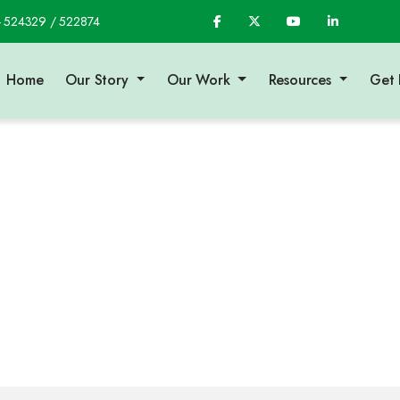
- 524329 / 522874
Home
Our Story
Our Work
Resources
Get 