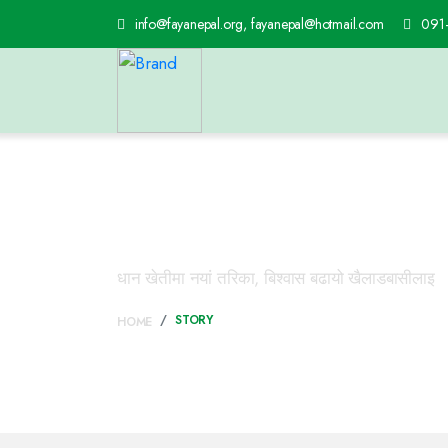
info@fayanepal.org, fayanepal@hotmail.com
091
Story
धान खेतीमा नयां तरिका, बिश्वास बढायो खैलाडबासीलाइ
STORY
HOME