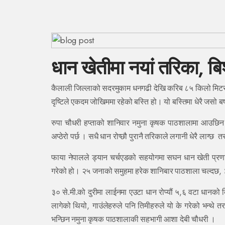
धान खेतीमा नयां तरिका, ब
कैलाली जिल्लाको सदरमुकाम धनगढी देखि करिब ८५ किलो मिटर द
दृष्टिले एकदम जोखिममा रहेको बस्ति हो। यो बस्तिमा धेरै जसो बर
रुपा चौधरी हप्ताको शानिवार नमुना कृषक पाठशालामा आउछिन
अप्ठेरो पर्छ । सधै धान रोप्छौ पुरानै तरिकाले लगानी धेरै लाग्
फा
या नेपालले ड्यान चर्चएडको सहयोगमा सघन धान खेती प्रणा
,
गरेको हो। २५ जनाको समुहमा हरेक शानिबार पाठशाला चल्दछ
,
३० से.मी.को दुरीमा लाईनमा एउटा धान रोप्यौं ५
६ वटा धानको बि
,
लागेको थियो
गाउंलेहरुले पनि तिमीहरुले यो के गरेको भन्थे 
भन्छिन नमुना कृषक पाठशालाकी सहभागी आशा देबी चौधरी ।