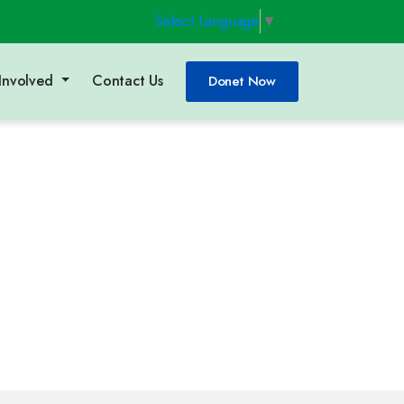
Select Language
▼
Involved
Contact Us
Donet Now